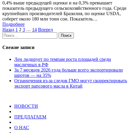
0,4% выше предыдущей оценки и на 0,3% превышает
показатель предыдущего сельскохозяйственного года. Среди
крупнейших производителей Бразилия, по оценке USDA,
соберет около 180 млн тонн сои. Показатель…
Подробнее
Пагинация
Назад
1
2
3
…
14
Вперед
Найти:
записей
Свежие записи
Лен лидирует по темпам роста площадей среди
масличных в РФ
За 7 месяцев 2026 года больше всего экспортировали
шротов — на 35%
Ограничения из-за следов ГМО могут скорректировать
экспорт рапсового масла в Китай
НОВОСТИ
ПРЕДЛАГАЕМ
О НАС