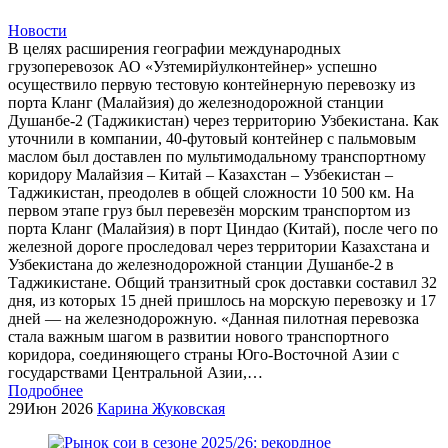
Новости
В целях расширения географии международных
грузоперевозок АО «Узтемирйулконтейнер» успешно
осуществило первую тестовую контейнерную перевозку из
порта Кланг (Малайзия) до железнодорожной станции
Душанбе-2 (Таджикистан) через территорию Узбекистана. Как
уточнили в компании, 40-футовый контейнер с пальмовым
маслом был доставлен по мультимодальному транспортному
коридору Малайзия – Китай – Казахстан – Узбекистан –
Таджикистан, преодолев в общей сложности 10 500 км. На
первом этапе груз был перевезён морским транспортом из
порта Кланг (Малайзия) в порт Циндао (Китай), после чего по
железной дороге проследовал через территории Казахстана и
Узбекистана до железнодорожной станции Душанбе-2 в
Таджикистане. Общий транзитный срок доставки составил 32
дня, из которых 15 дней пришлось на морскую перевозку и 17
дней — на железнодорожную. «Данная пилотная перевозка
стала важным шагом в развитии нового транспортного
коридора, соединяющего страны Юго-Восточной Азии с
государствами Центральной Азии,…
Подробнее
29
Июн 2026
Карина Жуковская