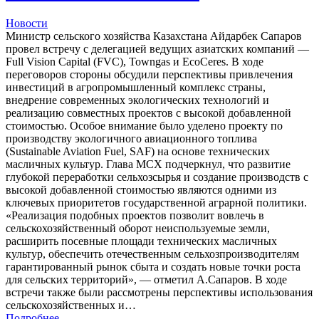
Новости
Министр сельского хозяйства Казахстана Айдарбек Сапаров
провел встречу с делегацией ведущих азиатских компаний —
Full Vision Capital (FVC), Towngas и EcoCeres. В ходе
переговоров стороны обсудили перспективы привлечения
инвестиций в агропромышленный комплекс страны,
внедрение современных экологических технологий и
реализацию совместных проектов с высокой добавленной
стоимостью. Особое внимание было уделено проекту по
производству экологичного авиационного топлива
(Sustainable Aviation Fuel, SAF) на основе технических
масличных культур. Глава МСХ подчеркнул, что развитие
глубокой переработки сельхозсырья и создание производств с
высокой добавленной стоимостью являются одними из
ключевых приоритетов государственной аграрной политики.
«Реализация подобных проектов позволит вовлечь в
сельскохозяйственный оборот неиспользуемые земли,
расширить посевные площади технических масличных
культур, обеспечить отечественным сельхозпроизводителям
гарантированный рынок сбыта и создать новые точки роста
для сельских территорий», — отметил А.Сапаров. В ходе
встречи также были рассмотрены перспективы использования
сельскохозяйственных и…
Подробнее