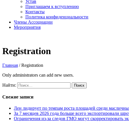
Устав
Приглашаем к вступлению
Контакты
Политика конфиденциальности
Члены Ассоциации
Мероприятия
Registration
Главная
/
Registration
Only administrators can add new users.
Найти:
Свежие записи
Лен лидирует по темпам роста площадей среди масличны
За 7 месяцев 2026 года больше всего экспортировали шр
Ограничения из-за следов ГМО могут скорректировать эк