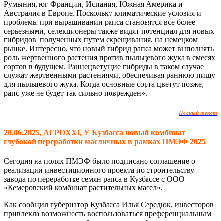
Румыния, юг Франции, Испания, Южная Америка и
Австралия в Европе. Поскольку климатические условия и
проблемы при выращивании рапса становятся все более
серьезными, селекционеры также видят потенциал для новых
гибридов, полученных путем скрещивания, на немецком
рынке. Интересно, что новый гибрид рапса может выполнять
роль жертвенного растения против пыльцевого жука в смесях
сортов в будущем. Раннецветущие гибриды в таком случае
служат жертвенными растениями, обеспечивая раннюю пищу
для пыльцевого жука. Когда основные сорта цветут позже,
рапс уже не будет так сильно поврежден».
Полный текст
20.06.2025, АГРОXXI, У Кузбасса новый комбинат
глубокой переработки масличных в рамках ПМЭФ 2025
Сегодня на полях ПМЭФ было подписано соглашение о
реализации инвестиционного проекта по строительству
завода по переработке семян рапса в Кузбассе с ООО
«Кемеровский комбинат растительных масел».
Как сообщил губернатор Кузбасса Илья Середюк, инвесторов
привлекла возможность воспользоваться преференциальным