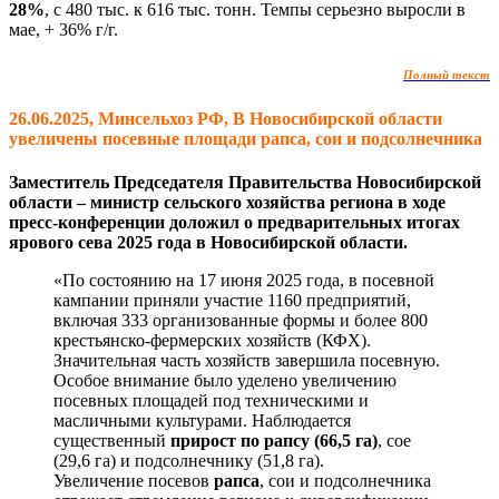
28%
, с 480 тыс. к 616 тыс. тонн. Темпы серьезно выросли в
мае, + 36% г/г.
Полный текст
26.06.2025, Минсельхоз РФ, В Новосибирской области
увеличены посевные площади рапса, сои и подсолнечника
Заместитель Председателя Правительства Новосибирской
области – министр сельского хозяйства региона в ходе
пресс-конференции доложил о предварительных итогах
ярового сева 2025 года в Новосибирской области.
«По состоянию на 17 июня 2025 года, в посевной
кампании приняли участие 1160 предприятий,
включая 333 организованные формы и более 800
крестьянско-фермерских хозяйств (КФХ).
Значительная часть хозяйств завершила посевную.
Особое внимание было уделено увеличению
посевных площадей под техническими и
масличными культурами. Наблюдается
существенный
прирост по рапсу (66,5 га)
, сое
(29,6 га) и подсолнечнику (51,8 га).
Увеличение посевов
рапса
, сои и подсолнечника