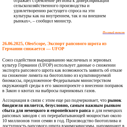
отражает стремление региона к диверсификации
сельскохозяйственного производства и
удовлетворению растущего спроса на эти
культуры как на внутреннем, так и на внешнем
рынках», – сообщил министр.
Полный текст
26.06.2025, OleoScope, Экспорт рапсового шрота из
Германии снижается — UFOP
Союз содействия выращиванию масличных и зерновых
культур Германии (UFOP) использует данные о снижении
экспорта рапсового шрота как возможность заявить об отказе
на снижение лимита на биотопливо из культивируемой
биомассы, предложенное Федеральным министерством
окружающей среды в его законопроекте о внесении поправок
в Закон о квотах на выбросы парниковых газов.
Ассоциация в связи с этим еще раз подчеркивает, что
рынок
биодизеля является, безусловно, самым важным рынком
сбыта для немецкого и европейского рапса
и для немецких
рапсовых заводов с их перерабатывающей мощностью около
10 миллионов тонн семян в год. Производство биотоплива и
доступность рапсового шрота взаимозависимы, напоминают в