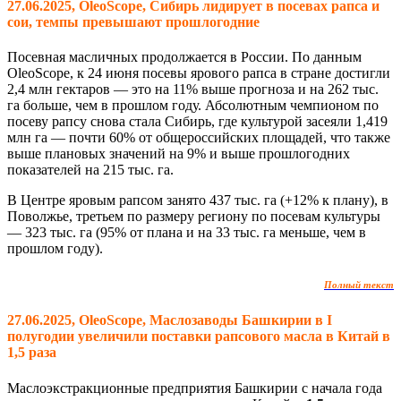
27.06.2025, OleoScope, Сибирь лидирует в посевах рапса и
сои, темпы превышают прошлогодние
Посевная масличных продолжается в России. По данным
OleoScope, к 24 июня посевы ярового рапса в стране достигли
2,4 млн гектаров — это на 11% выше прогноза и на 262 тыс.
га больше, чем в прошлом году. Абсолютным чемпионом по
посеву рапсу снова стала Сибирь, где культурой засеяли 1,419
млн га — почти 60% от общероссийских площадей, что также
выше плановых значений на 9% и выше прошлогодних
показателей на 215 тыс. га.
В Центре яровым рапсом занято 437 тыс. га (+12% к плану), в
Поволжье, третьем по размеру региону по посевам культуры
— 323 тыс. га (95% от плана и на 33 тыс. га меньше, чем в
прошлом году).
Полный текст
27.06.2025, OleoScope, Маслозаводы Башкирии в I
полугодии увеличили поставки рапсового масла в Китай в
1,5 раза
Маслоэкстракционные предприятия Башкирии с начала года