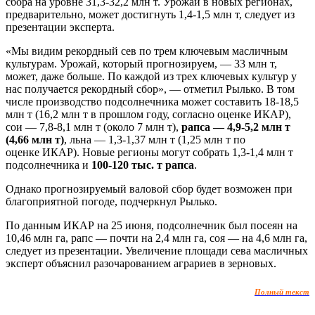
сбора на уровне 31,3-32,2 млн т. Урожай в новых регионах,
предварительно, может достигнуть 1,4-1,5 млн т, следует из
презентации эксперта.
«Мы видим рекордный сев по трем ключевым масличным
культурам. Урожай, который прогнозируем, — 33 млн т,
может, даже больше. По каждой из трех ключевых культур у
нас получается рекордный сбор», — отметил Рылько. В том
числе производство подсолнечника может составить 18-18,5
млн т (16,2 млн т в прошлом году, согласно оценке
ИКАР
),
сои — 7,8-8,1 млн т (около 7 млн т),
рапса — 4,9-5,2 млн т
(4,66 млн т)
, льна — 1,3-1,37 млн т (1,25 млн т по
оценке
ИКАР
). Новые регионы могут собрать 1,3-1,4 млн т
подсолнечника и
100-120 тыс. т рапса
.
Однако прогнозируемый валовой сбор будет возможен при
благоприятной погоде, подчеркнул Рылько.
По данным
ИКАР
на 25 июня, подсолнечник был посеян на
10,46 млн га, рапс — почти на 2,4 млн га, соя — на 4,6 млн га,
следует из презентации. Увеличение площади сева масличных
эксперт объяснил разочарованием аграриев в зерновых.
Полный текст