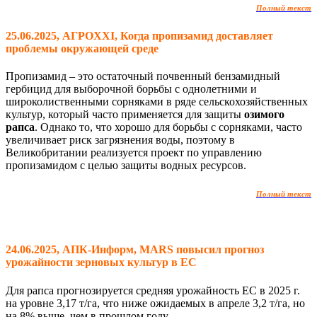
Полный текст
25.06.2025, АГРОXXI, Когда пропизамид доставляет
проблемы окружающей среде
Пропизамид – это остаточный почвенный бензамидный
гербицид для выборочной борьбы с однолетними и
широколиственными сорняками в ряде сельскохозяйственных
культур, который часто применяется для защиты
озимого
рапса
. Однако то, что хорошо для борьбы с сорняками, часто
увеличивает риск загрязнения воды, поэтому в
Великобритании реализуется проект по управлению
пропизамидом с целью защиты водных ресурсов.
Полный текст
24.06.2025, АПК-Информ, MARS повысил прогноз
урожайности зерновых культур в ЕС
Для рапса прогнозируется средняя урожайность ЕС в 2025 г.
на уровне 3,17 т/га, что ниже ожидаемых в апреле 3,2 т/га, но
на 8% выше, чем в прошлом году.