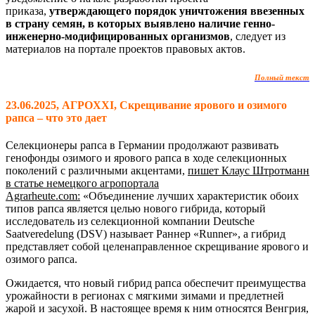
приказа,
утверждающего порядок уничтожения ввезенных
в страну семян, в которых выявлено наличие генно-
инженерно-модифицированных организмов
, следует из
материалов на портале проектов правовых актов.
Полный текст
23.06.2025, АГРОXXI, Скрещивание ярового и озимого
рапса – что это дает
Селекционеры рапса в Германии продолжают развивать
генофонды озимого и ярового рапса в ходе селекционных
поколений с различными акцентами,
пишет Клаус Штротманн
в статье немецкого агропортала
Аgrarheute.com:
«Объединение лучших характеристик обоих
типов рапса является целью нового гибрида, который
исследователь из селекционной компании Deutsche
Saatveredelung (DSV) называет Раннер «Runner», а гибрид
представляет собой целенаправленное скрещивание ярового и
озимого рапса.
Ожидается, что новый гибрид рапса обеспечит преимущества
урожайности в регионах с мягкими зимами и предлетней
жарой и засухой. В настоящее время к ним относятся Венгрия,