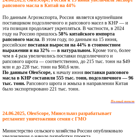
рапсового масла в Китай на 44%
По данным Агроэкспорта, Россия является крупнейшим
поставщиком подсолнечного и рапсового масел в КНР — и
эта позиция продолжает укрепляться. В частности, в 2024
году на Россию пришлось
58% китайского импорта
рапсового масла
. В этом году, по данным на 15 июня,
российские
поставки выросли на 44% в стоимостном
выражении и на 32% — в натуральном.
Кроме того, более
чем в 4 раза увеличились поставки подсолнечного и
рапсового шрота — соответственно, до 215 тыс. тонн на $49
млн и до 228 тыс. тонн на $60,6 млн.
По данным OleoScope,
к началу июня
поставки рапсового
масла в КНР составили 555 тыс. тонн, подсолнечного — 96
тыс. тонн.
Рапсового шрота и жмыха в направлении Китая
было экспортировано 221 тыс. тонн.
Полный текст
24.06.2025, OleoScope, Минсельхоз разрабатывает
регламент уничтожения семян с ГМО
Министерство сельского хозяйства России опубликовало
уведомление о начале разработки проекта