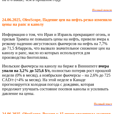
Полный текст
24.06.2025, OleoScope, Падение цен на нефть резко изменило
цены на рапс и канолу
Информация о том, что Иран и Израиль прекращают огонь, и
призыв Трампа не повышать цены на нефть, привели вчера к
резкому падению августовских фьючерсов на нефть на 7,7%
до 71,5 $/баррель, что вызвало значительное снижение цен на
канолу и рапс, масло из которых используется для
производства биотоплива.
Июльские фьючерсы на канолу на бирже в Виннипеге
вчера
упали на 3,2% до 525,6 $/т,
полностью потеряв рост прошлой
недели (0% в месяц), а ноябрьские фьючерсы – на 2,6% до 725
CAD/т (+4% за месяц). На этой неделе в Канаде
прогнозируется холодная погода с дождями, которая
продолжит улучшать состояние посевов канолы и усиливать
давление на цены.
Полный текст
24.06.2025, OleoScope, Россия к 15 июня увеличила экспорт