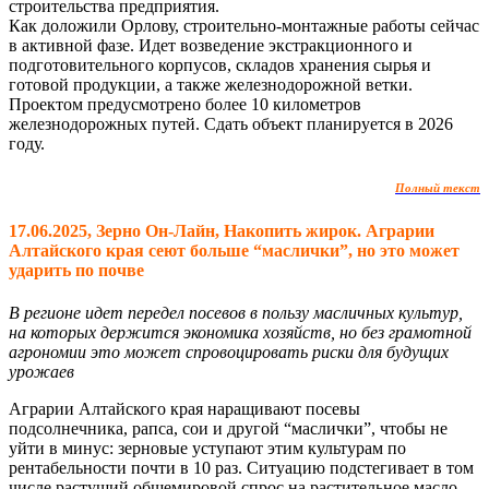
строительства предприятия.
Как доложили Орлову, строительно-монтажные работы сейчас
в активной фазе. Идет возведение экстракционного и
подготовительного корпусов, складов хранения сырья и
готовой продукции, а также железнодорожной ветки.
Проектом предусмотрено более 10 километров
железнодорожных путей. Сдать объект планируется в 2026
году.
Полный текст
17.06.2025, Зерно Он-Лайн, Накопить жирок. Аграрии
Алтайского края сеют больше “маслички”, но это может
ударить по почве
В регионе идет передел посевов в пользу масличных культур,
на которых держится экономика хозяйств, но без грамотной
агрономии это может спровоцировать риски для будущих
урожаев
Аграрии Алтайского края наращивают посевы
подсолнечника, рапса, сои и другой “маслички”, чтобы не
уйти в минус: зерновые уступают этим культурам по
рентабельности почти в 10 раз. Ситуацию подстегивает в том
числе растущий общемировой спрос на растительное масло.