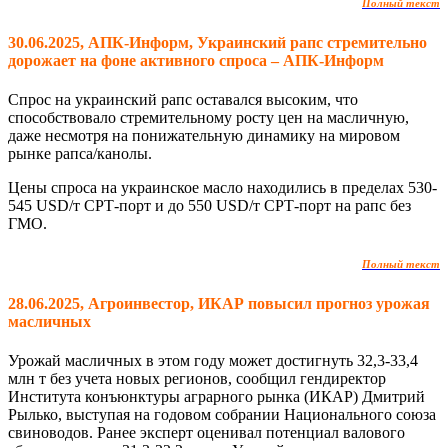
Полный текст
30.06.2025, АПК-Информ, Украинский рапс стремительно
дорожает на фоне активного спроса – АПК-Информ
Спрос на украинский рапс оставался высоким, что
способствовало стремительному росту цен на масличную,
даже несмотря на понижательную динамику на мировом
рынке рапса/канолы.
Цены спроса на украинское масло находились в пределах 530-
545 USD/т СРТ-порт и до 550 USD/т СРТ-порт на рапс без
ГМО.
Полный текст
28.06.2025, Агроинвестор, ИКАР повысил прогноз урожая
масличных
Урожай масличных в этом году может достигнуть 32,3-33,4
млн т без учета новых регионов, сообщил гендиректор
Института конъюнктуры аграрного рынка (
ИКАР
) Дмитрий
Рылько, выступая на годовом собрании
Национального союза
свиноводов
. Ранее эксперт оценивал потенциал валового