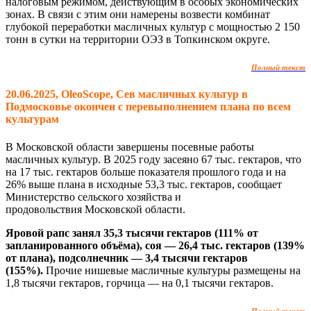
налоговым режимом, действующим в особых экономических
зонах. В связи с этим они намерены возвести комбинат
глубокой переработки масличных культур с мощностью 2 150
тонн в сутки на территории ОЭЗ в Топкинском округе.
Полный текст
20.06.2025, OleoScope, Сев масличных культур в
Подмосковье окончен с перевыполнением плана по всем
культурам
В Московской области завершены посевные работы
масличных культур. В 2025 году засеяно 67 тыс. гектаров, что
на 17 тыс. гектаров больше показателя прошлого года и на
26% выше плана в исходные 53,3 тыс. гектаров, сообщает
Министерство сельского хозяйства и
продовольствия Московской области.
Яровой рапс
занял 35,3 тысячи гектаров (111% от
запланированного объёма), соя — 26,4 тыс. гектаров (139%
от плана), подсолнечник — 3,4 тысячи гектаров
(155%).
Прочие нишевые масличные культуры размещены на
1,8 тысячи гектаров, горчица — на 0,1 тысячи гектаров.
Полный текст