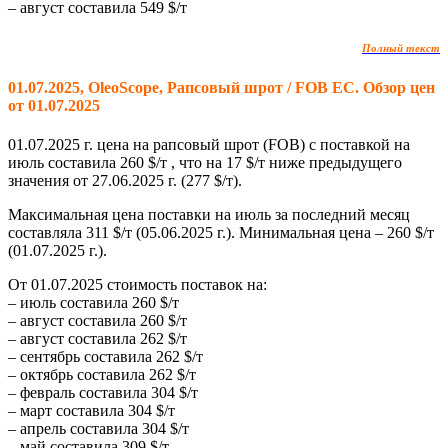
– август составила 549 $/т
Полный текст
01.07.2025, OleoScope, Рапсовый шрот / FOB ЕС. Обзор цен
от 01.07.2025
01.07.2025 г. цена на рапсовый шрот (FOB) с поставкой на
июль составила
260
$/т , что на 17 $/т ниже предыдущего
значения от 27.06.2025 г. (277 $/т).
Максимальная цена поставки на июль за последний месяц
составляла 311 $/т (05.06.2025 г.). Минимальная цена – 260 $/т
(01.07.2025 г.).
От 01.07.2025 стоимость поставок на:
– июль составила 260 $/т
– август составила 260 $/т
– август составила 262 $/т
– сентябрь составила 262 $/т
– октябрь составила 262 $/т
– февраль составила 304 $/т
– март составила 304 $/т
– апрель составила 304 $/т
– май составила 309 $/т