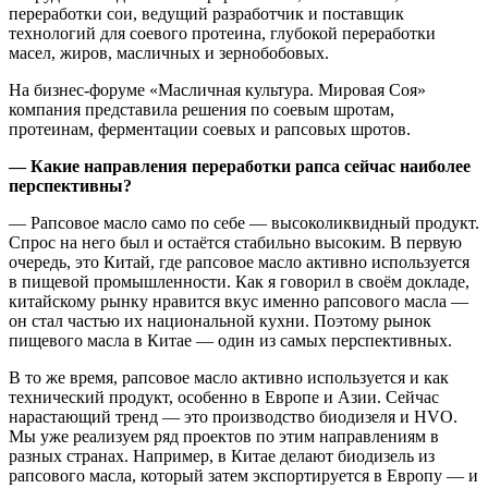
переработки сои, ведущий разработчик и поставщик
технологий для соевого протеина, глубокой переработки
масел, жиров, масличных и зернобобовых.
На бизнес-форуме «Масличная культура. Мировая Соя»
компания представила решения по соевым шротам,
протеинам, ферментации соевых и рапсовых шротов.
— Какие направления переработки рапса сейчас наиболее
перспективны?
— Рапсовое масло само по себе — высоколиквидный продукт.
Спрос на него был и остаётся стабильно высоким. В первую
очередь, это Китай, где рапсовое масло активно используется
в пищевой промышленности. Как я говорил в своём докладе,
китайскому рынку нравится вкус именно рапсового масла —
он стал частью их национальной кухни. Поэтому рынок
пищевого масла в Китае — один из самых перспективных.
В то же время, рапсовое масло активно используется и как
технический продукт, особенно в Европе и Азии. Сейчас
нарастающий тренд — это производство биодизеля и HVO.
Мы уже реализуем ряд проектов по этим направлениям в
разных странах. Например, в Китае делают биодизель из
рапсового масла, который затем экспортируется в Европу — и