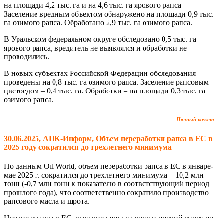
на площади 4,2 тыс. га и на 4,6 тыс. га ярового рапса.
Заселение вредным объектом обнаружено на площади 0,9 тыс.
га озимого рапса. Обработано 2,9 тыс. га озимого рапса.
В Уральском федеральном округе обследовано 0,5 тыс. га
ярового рапса, вредитель не выявлялся и обработки не
проводились.
В новых субъектах Российской Федерации обследования
проведены на 0,8 тыс. га озимого рапса. Заселение рапсовым
цветоедом – 0,4 тыс. га. Обработки – на площади 0,3 тыс. га
озимого рапса.
Полный текст
30.06.2025, АПК-Информ, Объем переработки рапса в ЕС в
2025 году сократился до трехлетнего минимума
По данным Oil World, объем переработки рапса в ЕС в январе-
мае 2025 г. сократился до трехлетнего минимума – 10,2 млн
тонн (-0,7 млн ​​тонн к показателю в соответствующий период
прошлого года), что соответственно сократило производство
рапсового масла и шрота.
Низкие запасы в ЕС, высокие цены на рапс и низкий спрос на