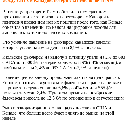
между США и Канадой, потеряв за неделю почти 9%
В пятницу президент Трамп объявил о немедленном
прекращении всех торговых переговоров с Канадой и
пригрозил введением новых пошлин после того, как Канада
объявила о введении 3% налога на цифровые доходы для
американских технологических компаний.
Это усилило давление на фьючерсы канадской канолы,
которые упали на 2% за день и на 8,9% за неделю.
Июльские фьючерсы на канолу в пятницу упали на 2% до 683
CAD/т или 500 $/т, потеряв за неделю 8,9% (-4% за месяц), а
ноябрьские – на 2,4% до 693 CAD/т (-7,2% за неделю).
Падение цен на канолу продолжает давить на цены рапса в
Европе, поэтому августовские фьючерсы на рапс на бирже в
Париже за неделю упали на 6,6% до 474 €/т или 555 $/т,
потеряв за месяц 2,4%. При этом премия на ноябрьские
фьючерсы выросла до 12,5 €/т по отношению к августовским.
Рынки ожидают данных о площадях посевов в США и
Канаде, что больше всего будет влиять на рынки на этой
неделе.