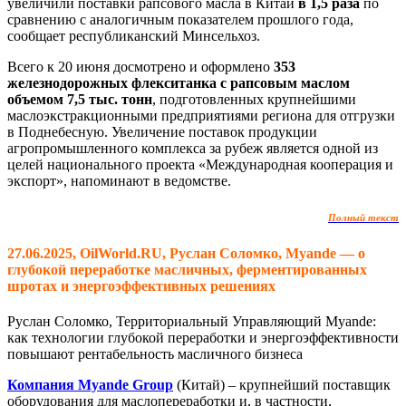
увеличили поставки рапсового масла в Китай
в 1,5 раза
по
сравнению с аналогичным показателем прошлого года,
сообщает республиканский Минсельхоз.
Всего к 20 июня досмотрено и оформлено
353
железнодорожных флекситанка с рапсовым маслом
объемом 7,5 тыс. тонн
, подготовленных крупнейшими
маслоэкстракционными предприятиями региона для отгрузки
в Поднебесную. Увеличение поставок продукции
агропромышленного комплекса за рубеж является одной из
целей национального проекта «Международная кооперация и
экспорт», напоминают в ведомстве.
Полный текст
27.06.2025, OilWorld.RU, Руслан Соломко, Myande — о
глубокой переработке масличных, ферментированных
шротах и энергоэффективных решениях
Руслан Соломко, Территориальный Управляющий Myande:
как технологии глубокой переработки и энергоэффективности
повышают рентабельность масличного бизнеса
Компания Myande Group
(Китай) – крупнейший поставщик
оборудования для маслопереработки и, в частности,