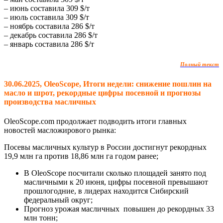
– июнь составила 309 $/т
– июль составила 309 $/т
– ноябрь составила 286 $/т
– декабрь составила 286 $/т
– январь составила 286 $/т
Полный текст
30.06.2025, OleoScope, Итоги недели: снижение пошлин на
масло и шрот, рекордные цифры посевной и прогнозы
производства масличных
OleoScope.com продолжает подводить итоги главных
новостей масложирового рынка:
Посевы масличных культур в России достигнут рекордных
19,9 млн га против 18,86 млн га годом ранее;
В OleoScope посчитали сколько площадей занято под
масличными к 20 июня, цифры посевной превышают
прошлогодние, в лидерах находится Сибирский
федеральный округ;
Прогноз урожая масличных повышен до рекордных 33
млн тонн;