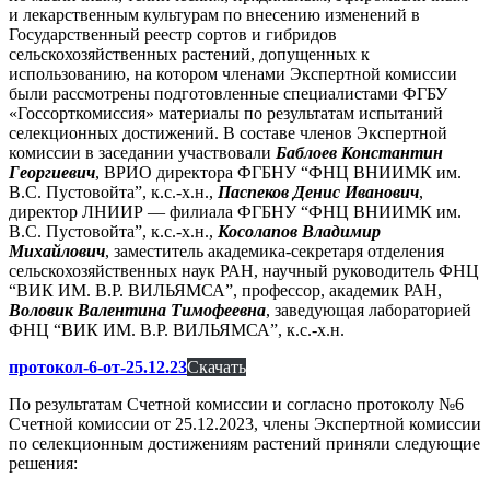
и лекарственным культурам по внесению изменений в
Государственный реестр сортов и гибридов
сельскохозяйственных растений, допущенных к
использованию, на котором членами Экспертной комиссии
были рассмотрены подготовленные специалистами ФГБУ
«Госсорткомиссия» материалы по результатам испытаний
селекционных достижений. В составе членов Экспертной
комиссии в заседании участвовали
Баблоев Константин
Георгиевич
, ВРИО директора ФГБНУ “ФНЦ ВНИИМК им.
В.С. Пустовойта”, к.с.-х.н.,
Паспеков Денис Иванович
,
директор ЛНИИР — филиала ФГБНУ “ФНЦ ВНИИМК им.
В.С. Пустовойта”, к.с.-х.н.,
Косолапов Владимир
Михайлович
, заместитель академика-секретаря отделения
сельскохозяйственных наук РАН, научный руководитель ФНЦ
“ВИК ИМ. В.Р. ВИЛЬЯМСА”, профессор, академик РАН,
Воловик Валентина Тимофеевна
, заведующая лабораторией
ФНЦ “ВИК ИМ. В.Р. ВИЛЬЯМСА”, к.с.-х.н.
протокол-6-от-25.12.23
Скачать
По результатам Счетной комиссии и согласно протоколу №6
Счетной комиссии от 25.12.2023, члены Экспертной комиссии
по селекционным достижениям растений приняли следующие
решения: