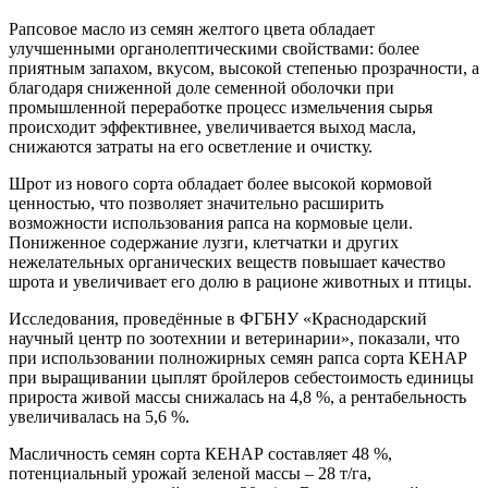
Рапсовое масло из семян желтого цвета обладает
улучшенными органолептическими свойствами: более
приятным запахом, вкусом, высокой степенью прозрачности, а
благодаря сниженной доле семенной оболочки при
промышленной переработке процесс измельчения сырья
происходит эффективнее, увеличивается выход масла,
снижаются затраты на его осветление и очистку.
Шрот из нового сорта обладает более высокой кормовой
ценностью, что позволяет значительно расширить
возможности использования рапса на кормовые цели.
Пониженное содержание лузги, клетчатки и других
нежелательных органических веществ повышает качество
шрота и увеличивает его долю в рационе животных и птицы.
Исследования, проведённые в ФГБНУ «Краснодарский
научный центр по зоотехнии и ветеринарии», показали, что
при использовании полножирных семян рапса сорта КЕНАР
при выращивании цыплят бройлеров себестоимость единицы
прироста живой массы снижалась на 4,8 %, а рентабельность
увеличивалась на 5,6 %.
Масличность семян сорта КЕНАР составляет 48 %,
потенциальный урожай зеленой массы ­– 28 т/га,