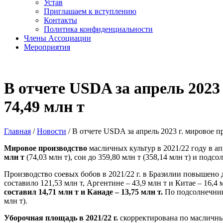
Устав
Приглашаем к вступлению
Контакты
Политика конфиденциальности
Члены Ассоциации
Мероприятия
В отчете USDA за апрель 2023 
74,49 млн т
Главная
/
Новости
/
В отчете USDA за апрель 2023 г. мировое п
Мировое производство
масличных культур в 2021/22 году в ап
млн т
(74,03 млн т), сои до 359,80 млн т (358,14 млн т) и подсо
Производство соевых бобов в 2021/22 г. в Бразилии повышено д
составило 121,53 млн т, Аргентине – 43,9 млн т и Китае – 16,4 
составил 14,71 млн т и Канаде – 13,75 млн т.
По подсолнечнику
млн т).
Уборочная площадь в 2021/22 г.
скорректирована по масличным 