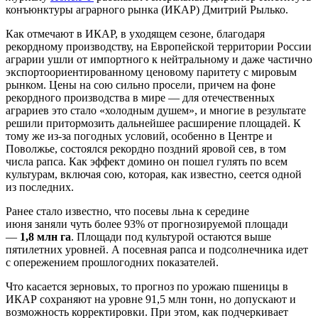
конъюнктуры аграрного рынка (ИКАР) Дмитрий Рылько.
Как отмечают в ИКАР, в уходящем сезоне, благодаря
рекордному производству, на Европейской территории России
аграрии ушли от импортного к нейтральному и даже частично
экспортоориентированному ценовому паритету с мировым
рынком. Цены на сою сильно просели, причем на фоне
рекордного производства в мире — для отечественных
аграриев это стало «холодным душем», и многие в результате
решили притормозить дальнейшее расширение площадей. К
тому же из-за погодных условий, особенно в Центре и
Поволжье, состоялся рекордно поздний яровой сев, в том
числа рапса. Как эффект домино он пошел гулять по всем
культурам, включая сою, которая, как известно, сеется одной
из последних.
Ранее стало известно, что посевы льна к середине
июня заняли чуть более 93% от прогнозируемой площади
—
1,8 млн га
. Площади под культурой остаются выше
пятилетних уровней. А посевная рапса и подсолнечника идет
с опережением прошлогодних показателей.
Что касается зерновых, то прогноз по урожаю пшеницы в
ИКАР сохраняют на уровне 91,5 млн тонн, но допускают и
возможность корректировки. При этом, как подчеркивает