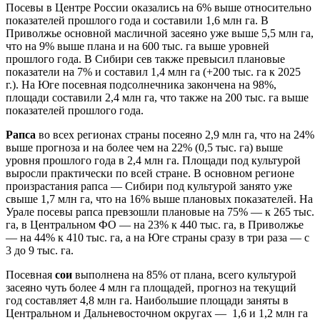
Посевы в Центре России оказались на 6% выше относительно
показателей прошлого года и составили 1,6 млн га. В
Приволжье основной масличной засеяно уже выше 5,5 млн га,
что на 9% выше плана и на 600 тыс. га выше уровней
прошлого года. В Сибири сев также превысил плановые
показатели на 7% и составил 1,4 млн га (+200 тыс. га к 2025
г.). На Юге посевная подсолнечника закончена на 98%,
площади составили 2,4 млн га, что также на 200 тыс. га выше
показателей прошлого года.
Рапса
во всех регионах страны посеяно 2,9 млн га, что на 24%
выше прогноза и на более чем на 22% (0,5 тыс. га) выше
уровня прошлого года в 2,4 млн га. Площади под культурой
выросли практически по всей стране. В основном регионе
произрастания рапса — Сибири под культурой занято уже
свыше 1,7 млн га, что на 16% выше плановых показателей. На
Урале посевы рапса превзошли плановые на 75% — к 265 тыс.
га, в Центральном ФО — на 23% к 440 тыс. га, в Приволжье
— на 44% к 410 тыс. га, а на Юге страны сразу в три раза — с
3 до 9 тыс. га.
Посевная
сои
выполнена на 85% от плана, всего культурой
засеяно чуть более 4 млн га площадей, прогноз на текущий
год составляет 4,8 млн га. Наибольшие площади заняты в
Центральном и Дальневосточном округах — 1,6 и 1,2 млн га