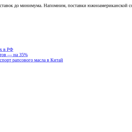
тавок до минимума. Напомним, поставки южноамериканской сои с
х в РФ
отов — на 35%
спорт рапсового масла в Китай