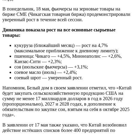
В понедельник, 18 мая, фьючерсы на зерновые товары на
бирже CME (Чикагская товарная биржа) продемонстрировали
уверенный рост в течение всей сессии.
Динамика показала рост на все основные сырьевые
товары:
кукуруза (ближайший месяц) — рост на 4,7%
(максимальное приближение к дневному лимиту);
пшеница: Чикаго — +4,5%, Миннеаполис — +2,6%,
Канзас-Сити — +2,3%;
соя (июльские фьючерсы) — +3,1%;
соевое масло (июль) — +2,4%;
соевый шрот — умеренный рост.
Напомним, Белый дом в своем заявлении отметил, что «Китай
будет закупать сельскохозяйственную продукцию США на
сумму не менее 17 миллиардов долларов в год в 2026 году
(пропорционально), 2027 и 2028 годах, в дополнение к
обязательствам по закупке сои, взятым на себя в октябре 2025
года».
В заявлении от 17 мая также указано, что Китай возобновил
действие истёкших списков более 400 предприятий по