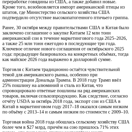
переработке говядины из США, а также добавил новые.
Кроме того, возобновляется импорт американской птицы из
штатов, где Министерство сельского хозяйства США
подтвердило отсутствие высокопатогенного птичьего гриппа.
Ранее, 30 октября между правительствами США и Китая было
заключено соглашение о закупке Китаем 12 млн тонн
американской сои в течение маркетингового года 2025–2026,
а также 25 млн тонн ежегодно в последующие три года.
Ключевое отличие нового соглашения от октябрьского 2025
года: предыдущее базировалось на конкретных объёмах, тогда
как майское 2026 года выражено в долларовой сумме.
Торговля с Китаем традиционно остаётся чувствительной
темой для американского рынка, особенно при
администрации Дональда Трампа. В 2018 году Трамп ввёл
25% пошлину на алюминий и сталь из Китая, что
спровоцировало ответные пошлины на ряд американских
товаров, включая сельхозпродукцию. Как следствие, согласно
отчёту USDA за октябрь 2018 года, экспорт сои из США в
Китай в маркетинговом году 2017–18 оказался самым низким
по объёму с 2013–14 и самым низким по стоимости с 2009–10.
Торговая война 2018 года обошлась сельскому хозяйству США
более чем в $27 млрд, причём на сою пришлось 71% этих