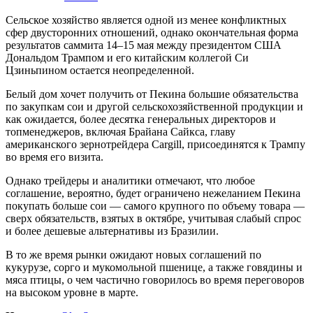
Сельское хозяйство является одной из менее конфликтных
сфер двусторонних отношений, однако окончательная форма
результатов саммита 14–15 мая между президентом США
Дональдом Трампом и его китайским коллегой Си
Цзиньпином остается неопределенной.
Белый дом хочет получить от Пекина большие обязательства
по закупкам сои и другой сельскохозяйственной продукции и
как ожидается, б
олее десятка генеральных директоров и
топменеджеров, включая Брайана Сайкса, главу
американского зернотрейдера Cargill, присоединятся к Трампу
во время его визита.
Однако трейдеры и аналитики отмечают, что любое
соглашение, вероятно, будет ограничено нежеланием Пекина
покупать больше сои — самого крупного по объему товара —
сверх обязательств, взятых в октябре, учитывая слабый спрос
и более дешевые альтернативы из Бразилии.
В то же время рынки ожидают новых соглашений по
кукурузе, сорго и мукомольной пшенице, а также говядины и
мяса птицы, о чем частично говорилось во время переговоров
на высоком уровне в марте.