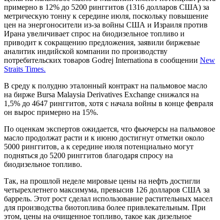
примерно в 12% до 5200 ринггитов (1316 долларов США) за
метрическую тонну к середине июля, поскольку повышение
цен на энергоносители из-за войны США и Израиля против
Ирана увеличивает спрос на биодизельное топливо и
приводит к сокращению предложения, заявили биржевые
аналитик индийской компании по производству
потребительских товаров Godrej Internationa в сообщении
New
Straits Times.
В среду к полудню эталонный контракт на пальмовое масло
на бирже Bursa Malaysia Derivatives Exchange снижался на
1,5% до 4647 ринггитов, хотя с начала войны в конце февраля
он вырос примерно на 15%.
По оценкам экспертов ожидается, что фьючерсы на пальмовое
масло продолжат расти и к июню достигнут отметки около
5000 ринггитов, а к середине июля потенциально могут
подняться до 5200 ринггитов благодаря спросу на
биодизельное топливо.
Так, на прошлой неделе мировые цены на нефть достигли
четырехлетнего максимума, превысив 126 долларов США за
баррель. Этот рост сделал использование растительных масел
для производства биотоплива более привлекательным. При
этом, цены на очищенное топливо, такое как дизельное